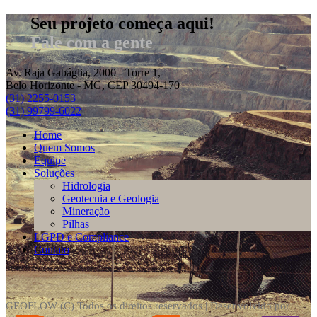
Seu projeto começa aqui!
Fale com a gente
Av. Raja Gabáglia, 2000 - Torre 1,
Belo Horizonte - MG, CEP 30494-170
(31) 2255-0153
(31) 99799-6022
Home
Quem Somos
Equipe
Soluções
Hidrologia
Geotecnia e Geologia
Mineração
Pilhas
LGPD e Compliance
Contato
GEOFLOW (C) Todos os direitos reservados | Desenvolvido por