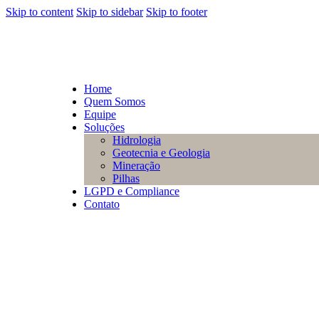
Skip to content
Skip to sidebar
Skip to footer
Home
Quem Somos
Equipe
Soluções
Hidrologia
Geotecnia e Geologia
Mineração
Pilhas
LGPD e Compliance
Contato