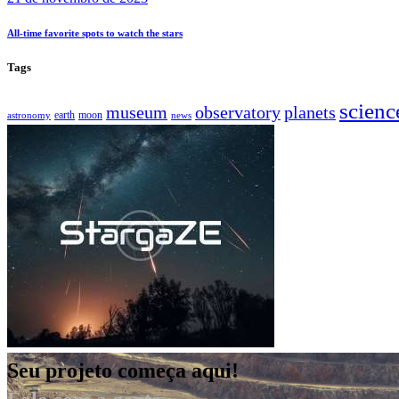
All-time favorite spots to watch the stars
Tags
scienc
museum
observatory
planets
earth
moon
astronomy
news
Seu projeto começa aqui!