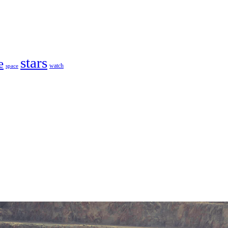
stars
e
watch
space