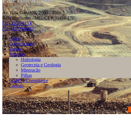
Fale com a gente
Av. Raja Gabáglia, 2000 - Torre 1,
Belo Horizonte - MG, CEP 30494-170
(31) 2255-0153
(31) 99799-6022
Home
Quem Somos
Equipe
Soluções
Hidrologia
Geotecnia e Geologia
Mineração
Pilhas
LGPD e Compliance
Contato
GEOFLOW (C) Todos os direitos reservados | Desenvolvido por