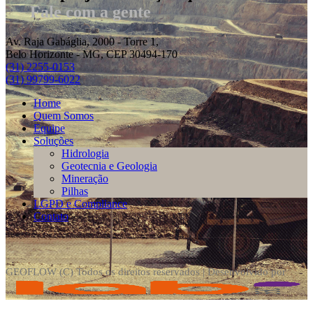
Fale com a gente
Av. Raja Gabáglia, 2000 - Torre 1,
Belo Horizonte - MG, CEP 30494-170
(31) 2255-0153
(31) 99799-6022
Home
Quem Somos
Equipe
Soluções
Hidrologia
Geotecnia e Geologia
Mineração
Pilhas
LGPD e Compliance
Contato
GEOFLOW (C) Todos os direitos reservados | Desenvolvido por