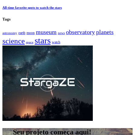
All-time favorite spots to watch the stars
Tags
museum
observatory
planets
earth
moon
astronomy
news
stars
science
watch
space
Seu projeto começa aqui!