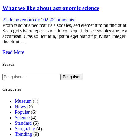
What we like about astronomic science
21 de novembro de 2023
0
Comments
Proin faucibus nec mauris a sodales, sed elementum mi tincidunt.
Sed eget viverra egestas nisi in consequat. Fusce sodales augue a
accumsan. Cras sollicitudin, ipsum eget blandit pulvinar. Integer
tincidunt.…
Read More
Search
Pesquisar
por:
Categories
Museum
(4)
News
(6)
Popular
(6)
Science
(4)
Standard
(6)
Stargazing
(4)
Trending
(9)